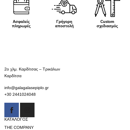
Ασφαλείς
Γρήγορη
Custom
πληρωμές
αποστολή
σχεδιασμός
2ο χλμ. Καρδίτσας – Τρικάλων
Καρδίτσα
info@galagalasepiplo.gr
+30 2441024048
ΚΑΤΑΛΟΓΟΣ
THE COMPANY
Καναπέδες