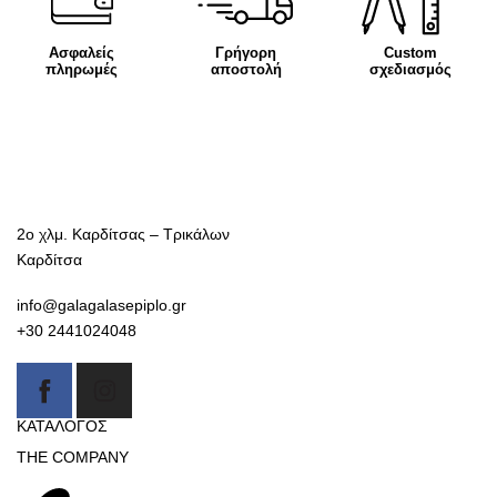
Ασφαλείς
Γρήγορη
Custom
πληρωμές
αποστολή
σχεδιασμός
2ο χλμ. Καρδίτσας – Τρικάλων
Καρδίτσα
info@galagalasepiplo.gr
+30 2441024048
ΚΑΤΑΛΟΓΟΣ
THE COMPANY
Καναπέδες
Γαλαγάλας έπιπλο
Βιβλιοθήκες-Συνθέσεις