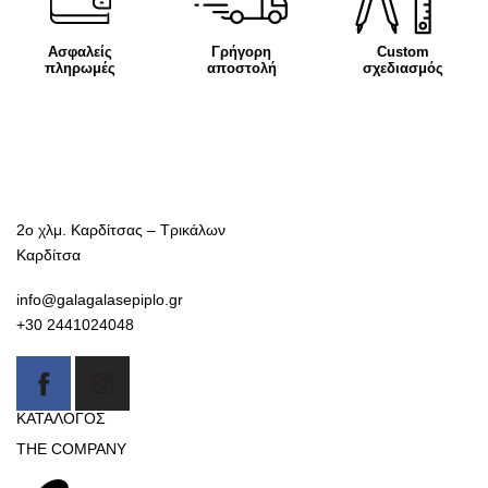
Ασφαλείς
Γρήγορη
Custom
πληρωμές
αποστολή
σχεδιασμός
2ο χλμ. Καρδίτσας – Τρικάλων
Καρδίτσα
info@galagalasepiplo.gr
+30 2441024048
ΚΑΤΑΛΟΓΟΣ
THE COMPANY
Καναπέδες
Γαλαγάλας έπιπλο
Βιβλιοθήκες-Συνθέσεις