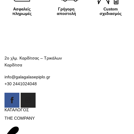
Ασφαλείς
Γρήγορη
Custom
πληρωμές
αποστολή
σχεδιασμός
2ο χλμ. Καρδίτσας – Τρικάλων
Καρδίτσα
info@galagalasepiplo.gr
+30 2441024048
ΚΑΤΑΛΟΓΟΣ
THE COMPANY
Καναπέδες
Γαλαγάλας έπιπλο
Βιβλιοθήκες-Συνθέσεις