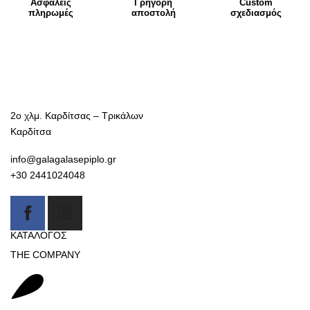
Ασφαλείς
Γρήγορη
Custom
πληρωμές
αποστολή
σχεδιασμός
2ο χλμ. Καρδίτσας – Τρικάλων
Καρδίτσα
info@galagalasepiplo.gr
+30 2441024048
ΚΑΤΑΛΟΓΟΣ
THE COMPANY
Καναπέδες
Γαλαγάλας έπιπλο
Βιβλιοθήκες-Συνθέσεις
Η Εταιρία
Κρεβάτια